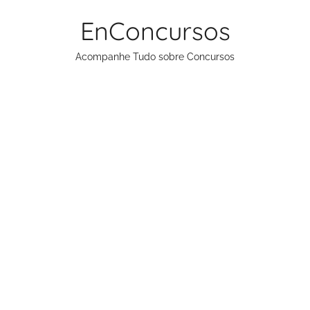
Pular
EnConcursos
para
o
Acompanhe Tudo sobre Concursos
conteúdo