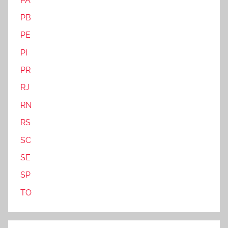
PA
PB
PE
PI
PR
RJ
RN
RS
SC
SE
SP
TO