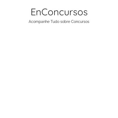
Pular
EnConcursos
para
o
Acompanhe Tudo sobre Concursos
conteúdo