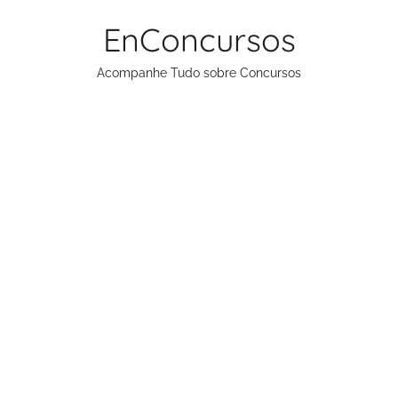
Pular
EnConcursos
para
o
Acompanhe Tudo sobre Concursos
conteúdo