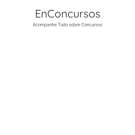
Pular
EnConcursos
para
o
Acompanhe Tudo sobre Concursos
conteúdo