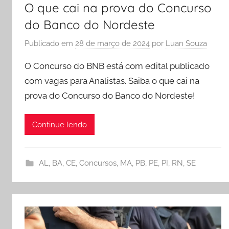
O que cai na prova do Concurso
do Banco do Nordeste
Publicado em
28 de março de 2024
por
Luan Souza
O Concurso do BNB está com edital publicado
com vagas para Analistas. Saiba o que cai na
prova do Concurso do Banco do Nordeste!
Continue lendo
AL
,
BA
,
CE
,
Concursos
,
MA
,
PB
,
PE
,
PI
,
RN
,
SE