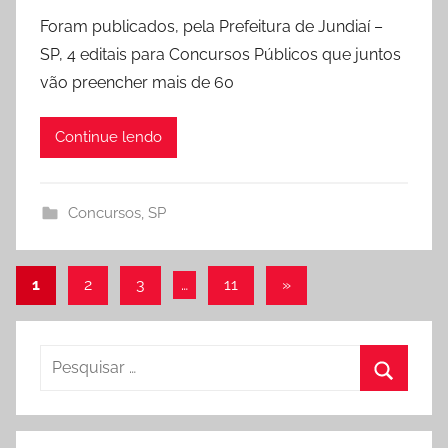
Foram publicados, pela Prefeitura de Jundiaí –
SP, 4 editais para Concursos Públicos que juntos
vão preencher mais de 60
Continue lendo
Concursos
,
SP
Navegação
Post
1
2
3
…
11
»
seguinte
por
posts
Pesquisar
por:
Procura