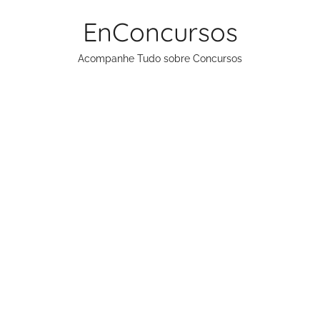
Pular
EnConcursos
para
o
Acompanhe Tudo sobre Concursos
conteúdo