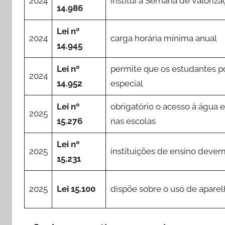
2024
institui a Semana de Valoriz
14.986
Lei nº
2024
carga horária mínima anual
14.945
Lei nº
permite que os estudantes p
2024
14.952
especial
Lei nº
obrigatório o acesso à água e
2025
15.276
nas escolas
Lei nº
2025
instituições de ensino devem
15.231
2025
Lei 15.100
dispõe sobre o uso de aparel