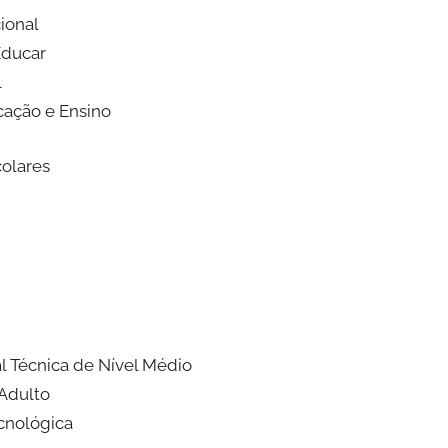
ional
Educar
l
cação e Ensino
colares
l Técnica de Nível Médio
Adulto
ecnológica