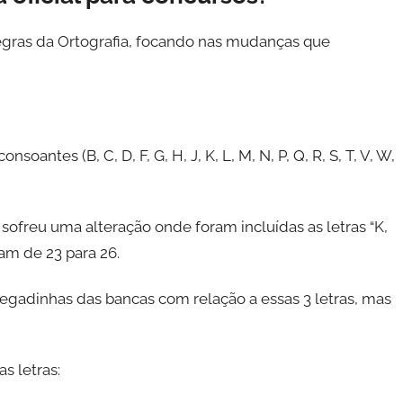
egras da Ortografia, focando nas mudanças que
nsoantes (B, C, D, F, G, H, J, K, L, M, N, P, Q, R, S, T, V, W,
sofreu uma alteração onde foram incluídas as letras “K,
ram de 23 para 26.
gadinhas das bancas com relação a essas 3 letras, mas
s letras: