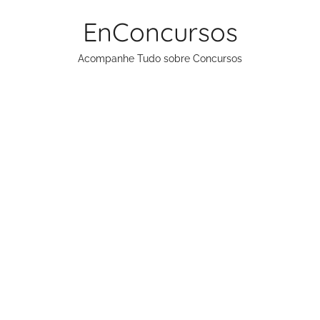
Pular
EnConcursos
para
o
Acompanhe Tudo sobre Concursos
conteúdo