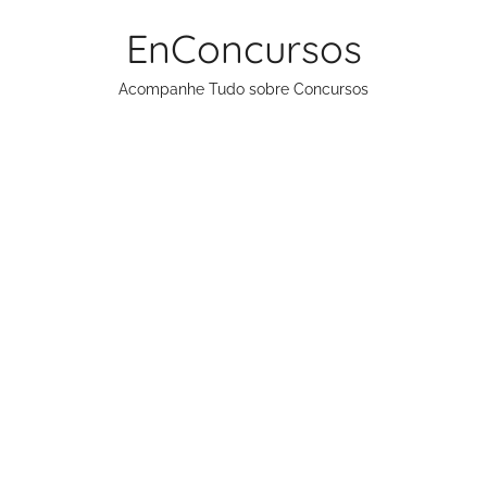
Pular
EnConcursos
para
o
Acompanhe Tudo sobre Concursos
conteúdo