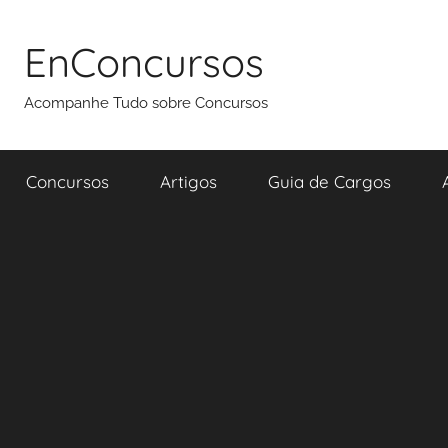
Pular
para
EnConcursos
o
conteúdo
Acompanhe Tudo sobre Concursos
Concursos
Artigos
Guia de Cargos