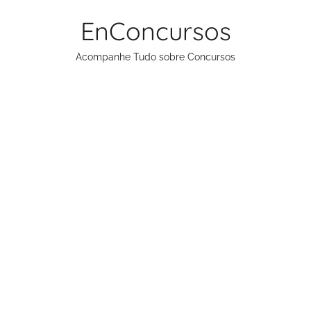
Pular
EnConcursos
para
o
Acompanhe Tudo sobre Concursos
conteúdo