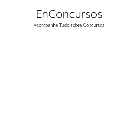
Pular
EnConcursos
para
o
Acompanhe Tudo sobre Concursos
conteúdo