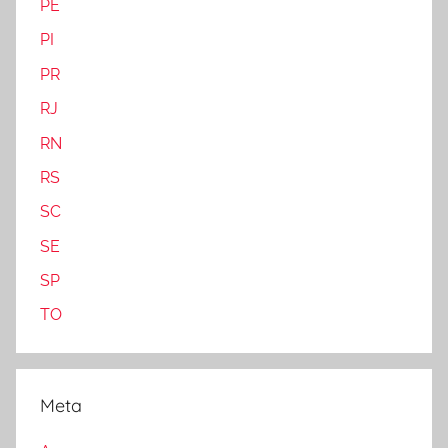
PE
PI
PR
RJ
RN
RS
SC
SE
SP
TO
Meta