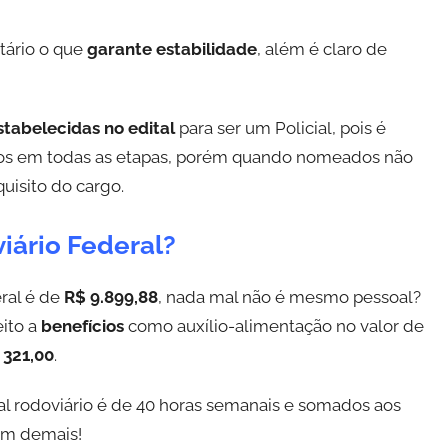
tário o que
garante estabilidade
, além é claro de
stabelecidas no edital
para ser um Policial, pois é
os em todas as etapas, porém quando nomeados não
uisito do cargo.
iário Federal?
ral é de
R$ 9.899,88
, nada mal não é mesmo pessoal?
eito a
benefícios
como auxílio-alimentação no valor de
 321,00
.
al rodoviário é de 40 horas semanais e somados aos
om demais!