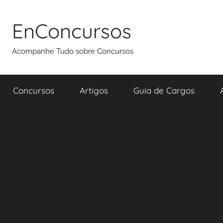
Pular
para
EnConcursos
o
conteúdo
Acompanhe Tudo sobre Concursos
Concursos
Artigos
Guia de Cargos